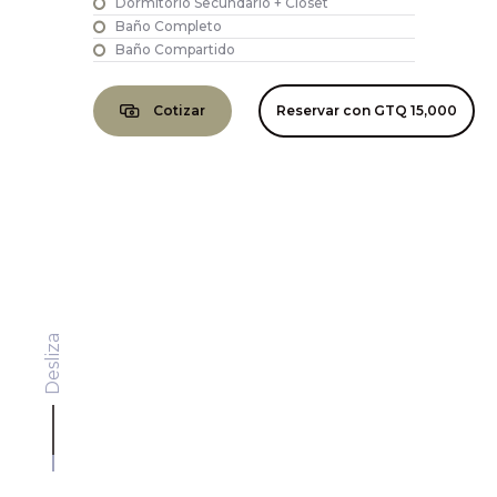
Dormitorio Secundario + Closet
Baño Completo
Baño Compartido
Cotizar
Reservar con
GTQ 15,000
Desliza