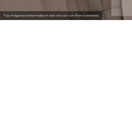
*Las imágenes presentadas en este sitio son con fines ilustrativos.