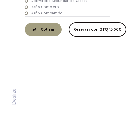
Dormitorio Secundario + Closet
Baño Completo
Baño Compartido
Cotizar
Reservar con
GTQ 15,000
Desliza