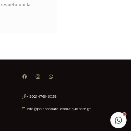
espeto por la ...
+(502) 4769-6028
info@polancoparqueboutique.com.gt