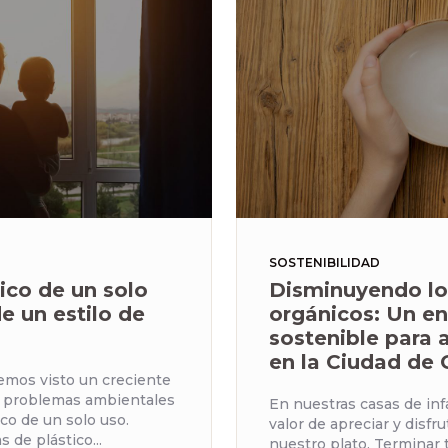
SOSTENIBILIDAD
tico de un solo
Disminuyendo lo
de un estilo de
orgánicos: Un e
sostenible para
en la Ciudad de
hemos visto un creciente
s problemas ambientales
En nuestras casas de inf
ico de un solo uso.
valor de apreciar y disfr
s de plástico...
nuestro plato. Terminar 