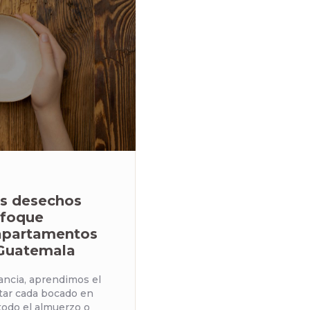
s desechos
nfoque
 apartamentos
 Guatemala
ancia, aprendimos el
utar cada bocado en
todo el almuerzo o