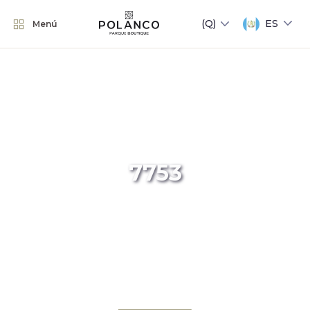
ES
Menú
7753