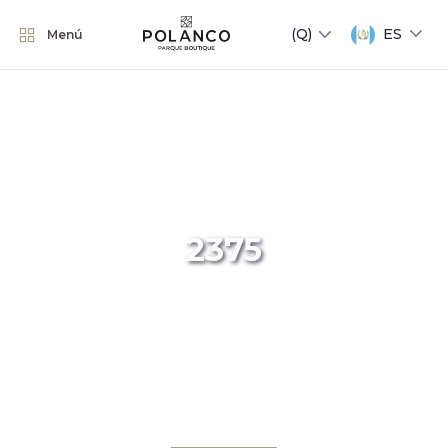
ES
Menú
2375