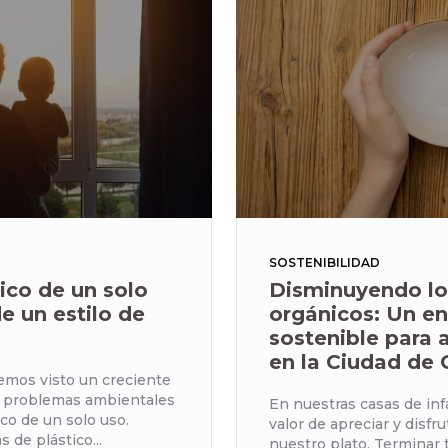
SOSTENIBILIDAD
tico de un solo
Disminuyendo lo
de un estilo de
orgánicos: Un e
sostenible para
en la Ciudad de
hemos visto un creciente
s problemas ambientales
En nuestras casas de inf
ico de un solo uso.
valor de apreciar y disfr
s de plástico...
nuestro plato. Terminar 