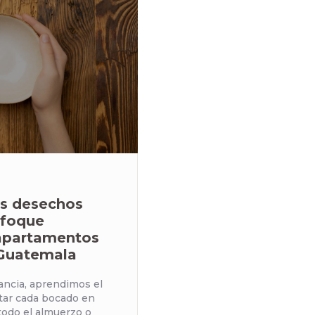
s desechos
nfoque
 apartamentos
 Guatemala
ancia, aprendimos el
utar cada bocado en
todo el almuerzo o