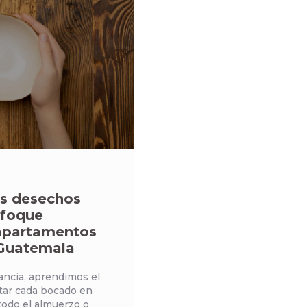
s desechos
nfoque
 apartamentos
 Guatemala
ancia, aprendimos el
utar cada bocado en
todo el almuerzo o