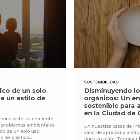
SOSTENIBILIDAD
tico de un solo
Disminuyendo lo
de un estilo de
orgánicos: Un e
sostenible para
en la Ciudad de
hemos visto un creciente
s problemas ambientales
En nuestras casas de inf
ico de un solo uso.
valor de apreciar y disfr
s de plástico...
nuestro plato. Terminar 