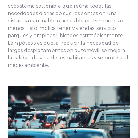
ecosistema sostenible que reúna todas las
necesidades diarias de sus residentes en una
distancia caminable o accesible en 15 minutos o
menos. Esto implica tener viviendas, servicios,
parques y empleos ubicados estratégicamente.
La hipótesis es que, al reducir la necesidad de
largos desplazamientos en automóvil, se mejora
la calidad de vida de los habitantes y se proteja el
medio ambiente.