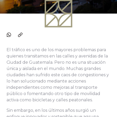
El tráfico es uno de los mayores problemas para
quienes transitamos en las calles y avenidas de la
Ciudad de Guatemala. Pero no es una situación
única y aislada en el mundo. Muchas grandes
ciudades han sufrido este caos de congestiones y
lo han solucionado mediante acciones
independientes como mejoras al transporte
público o fomentando otro tipo de movilidad
activa como bicicletas y calles peatonales.
Sin embargo, en los últimos años surgió un
enfoque innovador y sostenible que agrupa